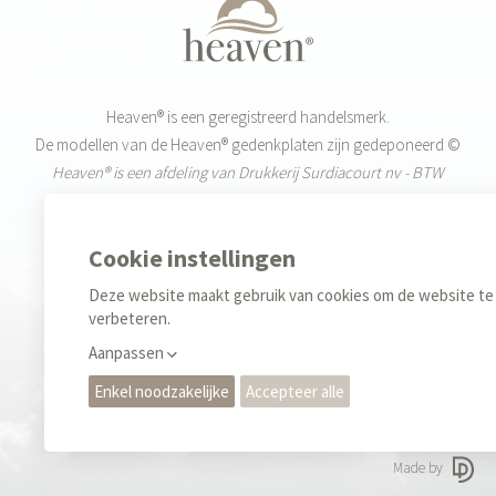
Heaven® is een geregistreerd handelsmerk.
De modellen van de Heaven® gedenkplaten zijn gedeponeerd ©
Heaven® is een afdeling van Drukkerij Surdiacourt nv - BTW
BE0455.519.720
Weekdagen: 9-12u & 13-17u
+32 (0)55 42 85 40
Sales
+32 (0)476 35 34 70
Privacy regels & Cookies
Gebruiksvoorwaarden
Made by