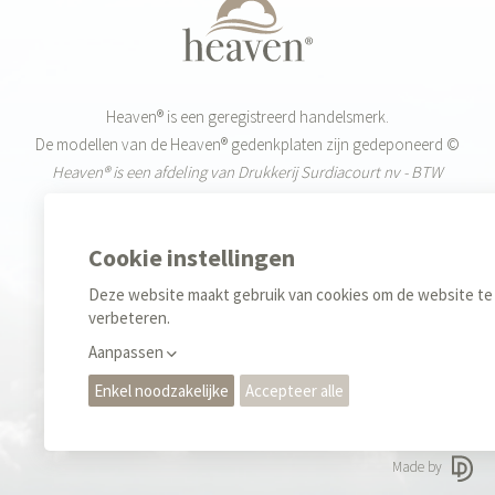
Heaven® is een geregistreerd handelsmerk.
De modellen van de Heaven® gedenkplaten zijn gedeponeerd ©
Heaven® is een afdeling van Drukkerij Surdiacourt nv - BTW
BE0455.519.720
Weekdagen: 9-12u & 13-17u
+32 (0)55 42 85 40
Sales
+32 (0)476 35 34 70
Privacy regels & Cookies
Gebruiksvoorwaarden
Made by