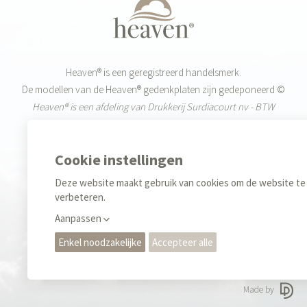
Heaven® is een geregistreerd handelsmerk.
De modellen van de Heaven® gedenkplaten zijn gedeponeerd ©
Heaven® is een afdeling van Drukkerij Surdiacourt nv - BTW
BE0455.519.720
Weekdagen: 9-12u & 13-17u
+32 (0)55 42 85 40
Sales
+32 (0)476 35 34 70
Privacy regels & Cookies
Gebruiksvoorwaarden
Made by