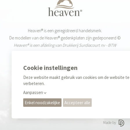
Heaven® is een geregistreerd handelsmerk.
De modellen van de Heaven® gedenkplaten zijn gedeponeerd ©
Heaven® is een afdeling van Drukkerij Surdiacourt nv - BTW
BE0455.519.720
Weekdagen: 9-12u & 13-17u
+32 (0)55 42 85 40
Sales
+32 (0)476 35 34 70
Privacy regels & Cookies
Gebruiksvoorwaarden
Made by