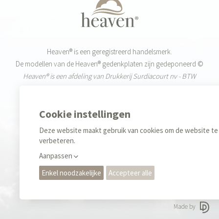
Heaven® is een geregistreerd handelsmerk.
De modellen van de Heaven® gedenkplaten zijn gedeponeerd ©
Heaven® is een afdeling van Drukkerij Surdiacourt nv - BTW
BE0455.519.720
Weekdagen: 9-12u & 13-17u
+32 (0)55 42 85 40
Sales
+32 (0)476 35 34 70
Privacy regels & Cookies
Gebruiksvoorwaarden
Made by