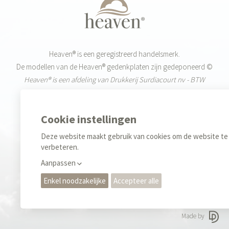
Heaven® is een geregistreerd handelsmerk.
De modellen van de Heaven® gedenkplaten zijn gedeponeerd ©
Heaven® is een afdeling van Drukkerij Surdiacourt nv - BTW
BE0455.519.720
Weekdagen: 9-12u & 13-17u
+32 (0)55 42 85 40
Sales
+32 (0)476 35 34 70
Privacy regels & Cookies
Gebruiksvoorwaarden
Made by