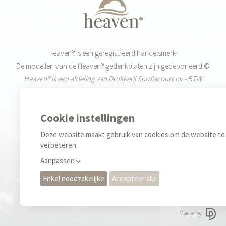
Heaven® is een geregistreerd handelsmerk.
De modellen van de Heaven® gedenkplaten zijn gedeponeerd ©
Heaven® is een afdeling van Drukkerij Surdiacourt nv - BTW
BE0455.519.720
Weekdagen: 9-12u & 13-17u
+32 (0)55 42 85 40
Sales
+32 (0)476 35 34 70
Privacy regels & Cookies
Gebruiksvoorwaarden
Made by