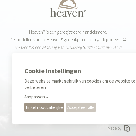
Heaven® is een geregistreerd handelsmerk.
De modellen van de Heaven® gedenkplaten zijn gedeponeerd ©
Heaven® is een afdeling van Drukkerij Surdiacourt nv - BTW
BE0455.519.720
Weekdagen: 9-12u & 13-17u
+32 (0)55 42 85 40
Sales
+32 (0)476 35 34 70
Privacy regels & Cookies
Gebruiksvoorwaarden
Made by